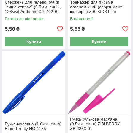
Стержень для гелевої ручки
Тренажер для письма
"пише-стирає" (0.5мм, синій,
ергономічний (асортимент
126мм) Aodemei GR-402-BL
кольорів) ZiBi KIDS Line
Рибка ZB.5474
Готово до відправки
В наявності
5,50
5,55
₴
₴
Купити
Купити
Ручка кулькова масляна
Ручка масляна (1.0мм, синя)
(0.5мм, синя) ZiBi BERRY
Hiper Frosty HO-1155
ZB.2263-01