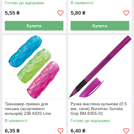
Готово до відправки
В наявності
5,55
5,80
₴
₴
Купити
Купити
Тренажер-тримач для
Ручка масляна кулькова (0.5
письма (асортимент
мм, синя) Buromax Sonata
кольорів) ZiBi KIDS Line
Grip BM.8355-01
Crystal ZB.5472
В наявності
Готово до відправки
6,35
6,40
₴
₴