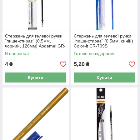
Стержень для гелевої ручки
Стержень для гелевої ручки
"пише-стирає" (0.5мм,
"пише-стирає" (0.5мм, синій)
чорний, 126мм) Aodemei GR-
Color-it CR-709S
402-BK
В наявності
Готово до відправки
4
5,20
₴
₴
Купити
Купити