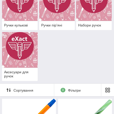
Ручки кулькові
Ручки пір'яні
Набори ручок
Аксесуари для
ручок
Сортування
0
Фільтри