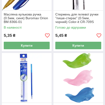
Масляна кулькова ручка
Стержень для гелевої ручки
(0.5мм, синя) Buromax Orion
"пише-стирає" (0.5мм,
BM.8366-01
чорний) Color-it CR-709S
В наявності
Готово до відправки
5,35
5,45
₴
₴
Купити
Купити