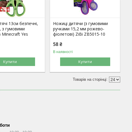
тячі 13см безпечні,
Ножиці дитячи (з гумовими
, з гумовими
ручками 15,2 мм рожево-
 Minecraft Yes
фіолетові) ZiBi ZB5015-10
58 ₴
В наявності
Купити
Купити
оботи