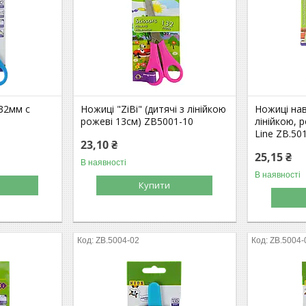
32мм с
Ножиці "ZiBi" (дитячі з лінійкою
Ножиці нав
рожеві 13см) ZB5001-10
лінійкою, 
Line ZB.50
23,10 ₴
25,15 ₴
В наявності
В наявності
Купити
ZB.5004-02
ZB.5004-