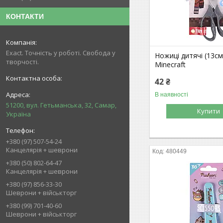
КОНТАКТИ
Exact. Точність у роботі. Свобода у
Ножиці дитячі (13см
творчості.
Minecraft
42 ₴
В наявності
51200, вул. Гетьманська, 32, Самар,
Купити
Україна
+380 (97) 507-54-24
Канцелярія + шеврони
480449
+380 (50) 802-64-47
Канцелярія + шеврони
+380 (97) 856-33-30
Шеврони + військторг
+380 (99) 701-40-60
Шеврони + військторг