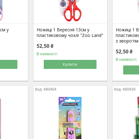
см у
Ножиці 1 Вересня 13см у
Ножиці 1 В
пластиковому чохлі "Zoo Land"
пластиково
з звороті
52,50 ₴
52,50 ₴
В наявності
В наявності
Купити
480464
480430