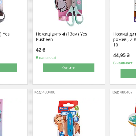
) Yes
Ножиці дитячі (13см) Yes
Ножиці дит
Pusheen
рожеві, ZiB
10
42 ₴
44,95 ₴
В наявності
В наявності
Купити
480406
480407