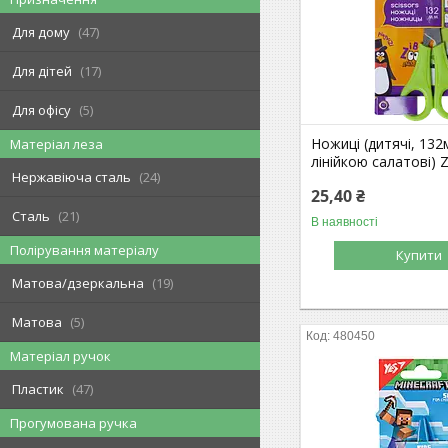
Для дому
47
Для дітей
17
Для офісу
5
Ножиці (дитячі, 132
Матеріал леза
лінійкою салатові) Z
Нержавіюча сталь
24
25,40 ₴
Сталь
21
В наявності
Полірування матеріалу
Купити
Матова/дзеркальна
19
Матова
5
480450
Матеріал ручок
Пластик
47
Прогумована ручка