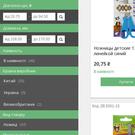
Діапазон цін, ₴
Довжина, мм
Ножницы детские 1
Наявність
линейкой синий
В наявності
46
20,75 ₴
Країна виробник
В наявності
Китай
36
Купити
Україна
9
Великобританія
2
ZB.5001-15
Вид товару
Ножиці
47
Призначення