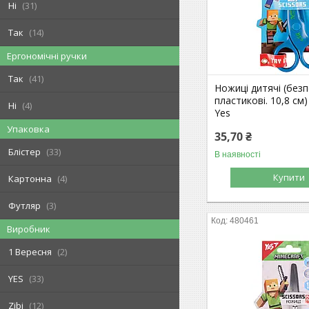
Ні
31
Так
14
Ергономічні ручки
Так
41
Ножиці дитячі (безп
пластикові. 10,8 см)
Ні
4
Yes
Упаковка
35,70 ₴
Блістер
33
В наявності
Купити
Картонна
4
Футляр
3
480461
Виробник
1 Вересня
2
YES
33
Zibi
12