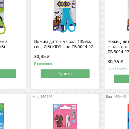
мм з
Ножиці дитячі в чохлі 135мм,
Ножиці дит
iBi
сині, ZiBi KIDS Line ZB.5004-02
фіолетові, 
ZB.5004-0
30,35 ₴
30,35 ₴
В наявності
В наявності
Купити
480446
480445