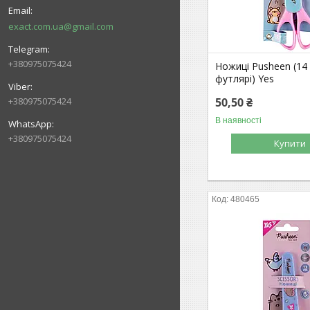
exact.com.ua@gmail.com
+380975075424
Ножиці Pusheen (14 
футлярі) Yes
+380975075424
50,50 ₴
В наявності
+380975075424
Купити
480465