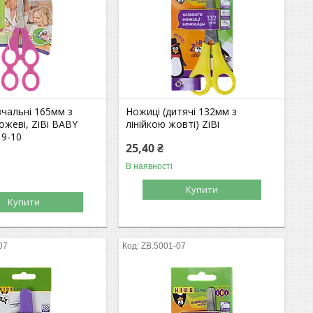
чальні 165мм з
Ножиці (дитячі 132мм з
рожеві, ZiBi BABY
лінійкою жовті) ZiBi
19-10
25,40 ₴
В наявності
Купити
Купити
07
ZB.5001-07