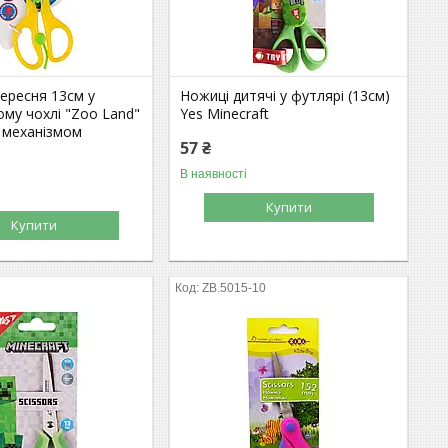
ересня 13см у
Ножиці дитячі у футлярі (13см)
му чохлі "Zoo Land"
Yes Minecraft
м механізмом
57 ₴
В наявності
Купити
Купити
ZB.5015-10