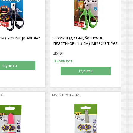
см) Yes Ninja 480445
Ножиці (дитячі,безпечні,
пластикові. 13 см) Minecraft Yes
42 ₴
В наявності
Купити
Купити
10
ZB.5014-02