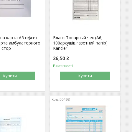
на карта А5 офсет
Бланк Товарный чек (А6,
арта амбулаторного
100аркушів,газетний папір)
 стор
Kancler
26,50 ₴
В наявності
Купити
Купити
50493