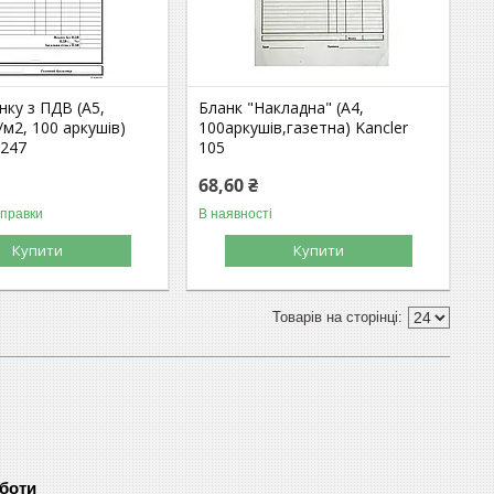
нку з ПДВ (А5,
Бланк "Накладна" (А4,
/м2, 100 аркушів)
100аркушів,газетна) Kancler
 247
105
68,60 ₴
дправки
В наявності
Купити
Купити
оботи