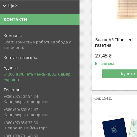
Ще 3
КОНТАКТИ
Бланк А5 "Kancler" 
Exact. Точність у роботі. Свобода у
газетна
творчості.
27,45 ₴
В наявності
Купити
51200, вул. Гетьманська, 32, Самар,
Україна
+380 (97) 507-54-24
15411
Канцелярія + шеврони
+380 (50) 802-64-47
Канцелярія + шеврони
+380 (97) 856-33-30
Шеврони + військторг
+380 (99) 701-40-60