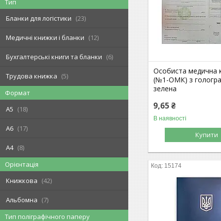
Тип
Бланки для логістики
23
Медичні книжки і бланки
12
Бухгалтерські книги та бланки
6
Особиста медична 
Трудова книжка
5
(№1-ОМК) з гологр
зелена
Формат
9,65 ₴
A5
18
В наявності
A6
17
Купити
A4
8
Орієнтація
15174
Книжкова
42
Альбомна
7
Тип поліграфічного паперу