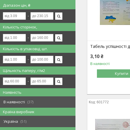
Діапазон цін, ₴
Кількість сторінок,
Табель успішності д
Кількість в упаковці, шт.
3,10 ₴
В наявності
Щільність паперу, г/м2
Купити
Наявність
В наявності
37
601772
Країна виробник
Україна
51