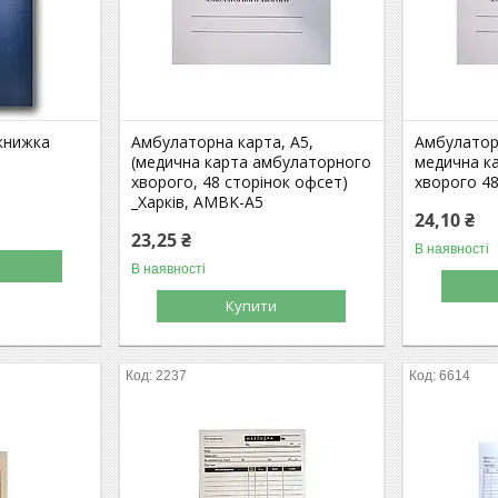
книжка
Амбулаторна карта, А5,
Амбулатор
(медична карта амбулаторного
медична к
хворого, 48 сторінок офсет)
хворого 48
_Харків, AMBK-A5
24,10 ₴
23,25 ₴
В наявності
В наявності
Купити
2237
6614