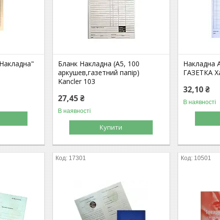
"Накладна"
Бланк Накладна (А5, 100
Накладна 
аркушев,газетний папір)
ГАЗЕТКА Х
Kancler 103
32,10 ₴
27,45 ₴
В наявності
В наявності
Купити
17301
10501