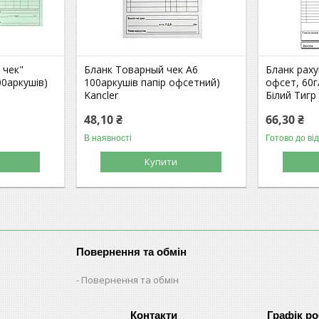
 чек"
Бланк Товарный чек А6
Бланк раху
00аркушів)
100аркушів папір офсетний)
офсет, 60г
Kancler
Білий Тигр
48,10 ₴
66,30 ₴
В наявності
Готово до ві
Купити
Повернення та обмін
Повернення та обмін
Графік р