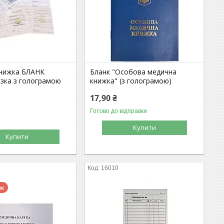
нижка БЛАНК
Бланк "Особова медична
азка з голограмою
книжка" (з голограмою)
17,90 ₴
Готово до відправки
Купити
Купити
16010
аж