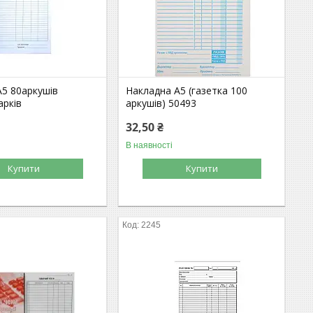
А5 80аркушів
Накладна А5 (газетка 100
арків
аркушів) 50493
32,50 ₴
В наявності
Купити
Купити
2245