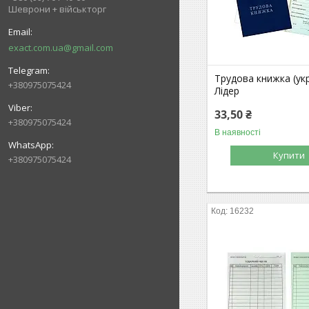
Шеврони + військторг
exact.com.ua@gmail.com
Трудова книжка (ук
+380975075424
Лідер
33,50 ₴
+380975075424
В наявності
Купити
+380975075424
16232