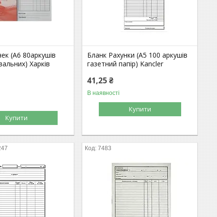
ек (А6 80аркушів
Бланк Рахунки (А5 100 аркушів
альних) Харків
газетний папір) Kancler
41,25 ₴
В наявності
Купити
Купити
247
7483