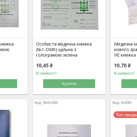
книжка
Особиста медична книжка
Медична к
амою
(№1-ОМК) щільна з
нового зр
голограмою зелена
НЕ книжка
10,45 ₴
10,70 ₴
В наявності
В наявності
Купити
0041095
41095
Топ прод