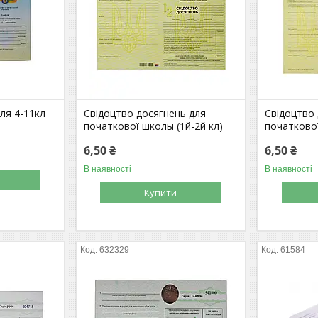
ля 4-11кл
Свідоцтво досягнень для
Свідоцтво
початкової школы (1й-2й кл)
початкової
6,50 ₴
6,50 ₴
В наявності
В наявності
Купити
632329
61584