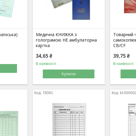
раїнська)
Медична КНИЖКА з
Товарний ч
голограмою НЕ амбулаторна
самокопіюв
картка
CB/CF
34,65 ₴
39,75 ₴
В наявності
В наявності
Купити
78081
bt.00000