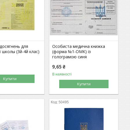
 досягнень для
Особиста медична книжка
 школы (3й-4й клас)
(форма №1-ОМК) із
голограмою синя
9,65 ₴
В наявності
Купити
Купити
50495