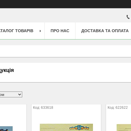
АТАЛОГ ТОВАРІВ
ПРО НАС
ДОСТАВКА ТА ОПЛАТА
укція
633618
622622