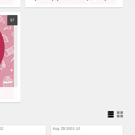
87
02
ZB.5001-10