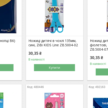
нопці B6)
Ножиці дитячі в чохлі 135мм,
Ножиці дит
сині, ZiBi KIDS Line ZB.5004-02
фіолетові, 
ZB.5004-0
30,35 ₴
30,35 ₴
В наявності
В наявності
Купити
480446
492163