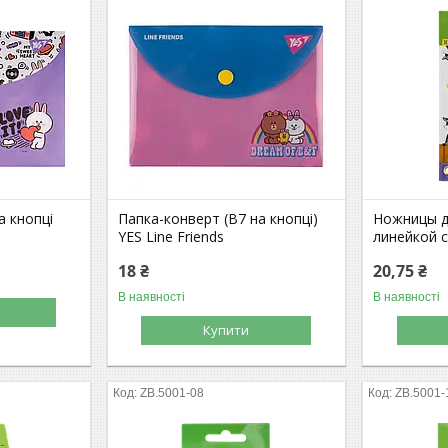
а кнопці
Папка-конверт (B7 на кнопці)
Ножницы д
YES Line Friends
линейкой 
18 ₴
20,75 ₴
В наявності
В наявності
Купити
ZB.5001-08
ZB.5001-