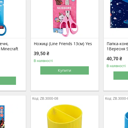
ечні,
Ножиці (Line Friends 13см) Yes
Папка-конв
 Minecraft
1Вересня 
39,50 ₴
40,70 ₴
В наявності
В наявності
Купити
ZB.3000-08
ZB.3000-