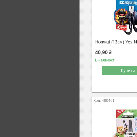
Ножиці (13см) Yes N
40,90 ₴
В наявності
Купити
480461