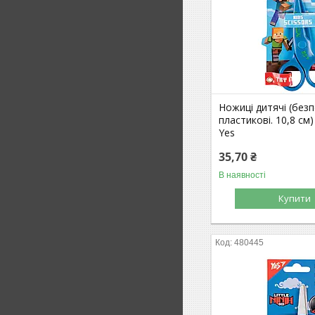
Ножиці дитячі (безп
пластикові. 10,8 см)
Yes
35,70 ₴
В наявності
Купити
480445