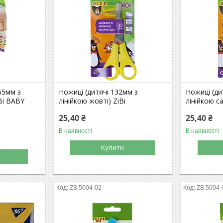
65мм з
Ножиці (дитячі 132мм з
Ножиці (ди
iBi BABY
лінійкою жовті) ZiBi
лінійкою са
25,40 ₴
25,40 ₴
В наявності
В наявності
Купити
ZB.5004-02
ZB.5004-