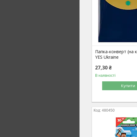
Папка-конверт (на к
YES Ukraine
27,30 ₴
В наявності
Купити
480450