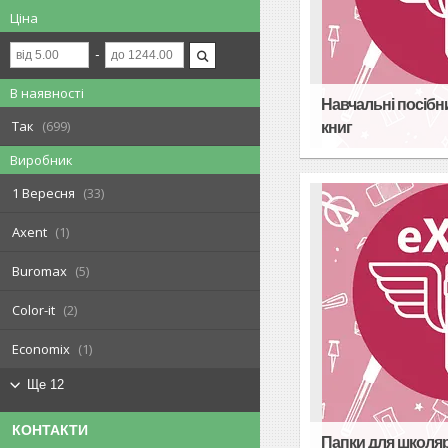
Ціна
В наявності
Навчальні посібн
Так
699
книг
Виробник
1 Вересня
33
Axent
1
Buromax
5
Color-it
2
Economix
1
Ще 12
КОНТАКТИ
Папки для школяр