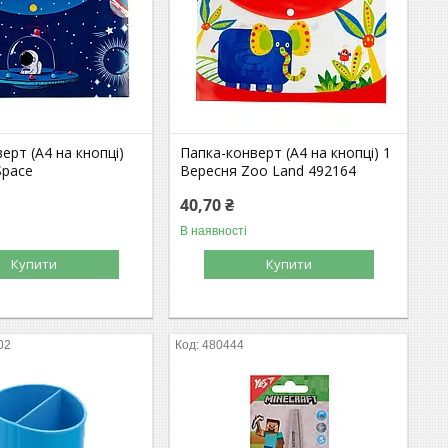
ерт (А4 на кнопці)
Папка-конверт (А4 на кнопці) 1
Space
Вересня Zoo Land 492164
40,70 ₴
В наявності
Купити
Купити
02
480444