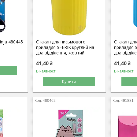
inja 480445
Стакан для письмового
Стакан дл
приладдя SFERIK круглий на
приладдя S
два відділення, жовтий
два відділе
41,40 ₴
41,40 ₴
В наявності
В наявності
Купити
480462
491881