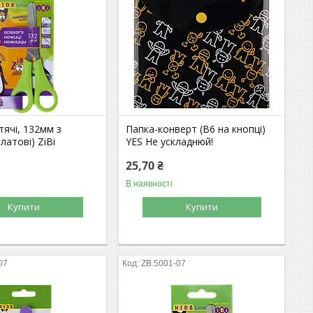
тячі, 132мм з
Папка-конверт (B6 на кнопці)
латові) ZiBi
YES Не ускладнюй!
25,70 ₴
В наявності
Купити
Купити
07
ZB.5001-07