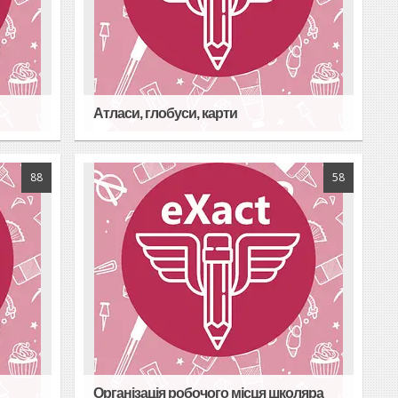
Атласи, глобуси, карти
88
58
Організація робочого місця школяра