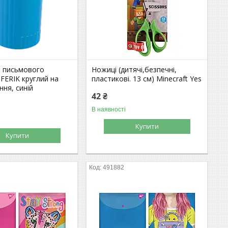
я письмового
Ножиці (дитячі,безпечні,
FERIK круглий на
пластикові. 13 см) Minecraft Yes
ння, синій
42 ₴
В наявності
Купити
Купити
491882