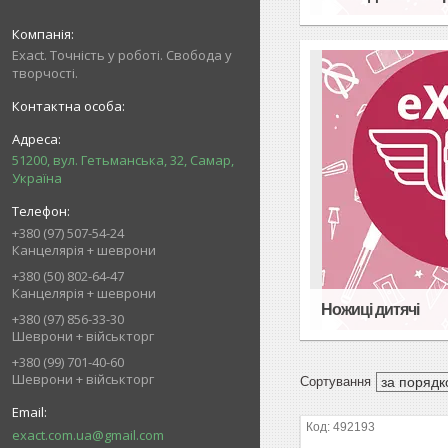
Exact. Точність у роботі. Свобода у
творчості.
51200, вул. Гетьманська, 32, Самар,
Україна
+380 (97) 507-54-24
Канцелярія + шеврони
+380 (50) 802-64-47
Канцелярія + шеврони
Ножиці дитячі
+380 (97) 856-33-30
Шеврони + військторг
+380 (99) 701-40-60
Шеврони + військторг
492193
exact.com.ua@gmail.com