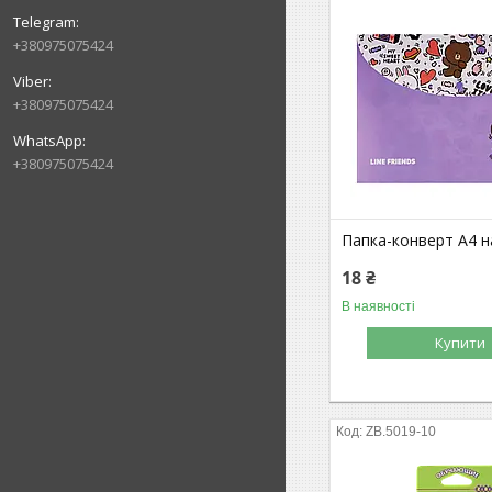
+380975075424
+380975075424
+380975075424
Папка-конверт А4 н
18 ₴
В наявності
Купити
ZB.5019-10