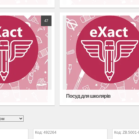
47
Посуд для школярів
492264
ZB.5001-