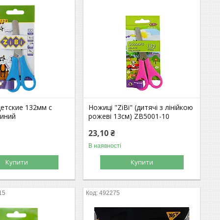
етские 132мм с
Ножиці "ZiBi" (дитячі з лінійкою
синий
рожеві 13см) ZB5001-10
23,10 ₴
В наявності
Купити
Купити
15
492275