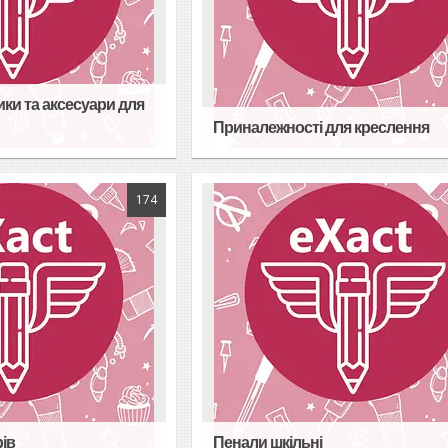
ики та аксесуари для
Приналежності для креслення
174
ів
Пенали шкільні