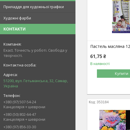
Приладдя для художньої графіки
Художні фарби
КОНТАКТИ
Пастель масляна 12
Exact. Точність у роботі. Свобода у
творчості.
61,75 ₴
В наявності
Купити
51200, вул. Гетьманська, 32, Самар,
Україна
+380 (97) 507-54-24
353184
Канцелярія + шеврони
+380 (50) 802-64-47
Канцелярія + шеврони
+380 (97) 856-33-30