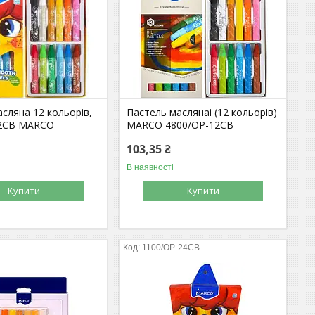
сляна 12 кольорів,
Пастель маслянаі (12 кольорів)
12СВ MARCO
MARCO 4800/ОР-12СВ
103,35 ₴
В наявності
Купити
Купити
8
1100/ОР-24СВ