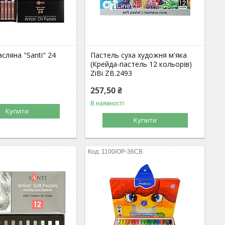
сляна "Santi" 24
Пастель суха художня м'яка
(Крейда-пастель 12 кольорів)
ZiBi ZB.2493
257,50 ₴
В наявності
Купити
Купити
1100/ОР-36СВ