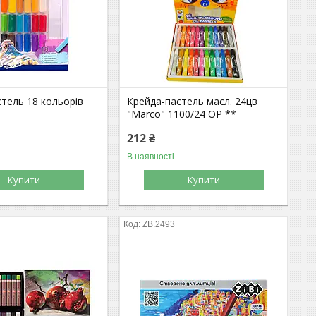
тель 18 кольорів
Крейда-пастель масл. 24цв
"Marco" 1100/24 OP **
212 ₴
В наявності
Купити
Купити
ZB.2493