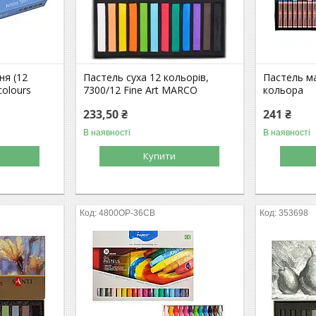
ня (12
Пастель суха 12 кольорів,
Пастель ма
colours
7300/12 Fine Art MARCO
кольора
233,50 ₴
241 ₴
В наявності
В наявності
Купити
4800OP-36CB
353698