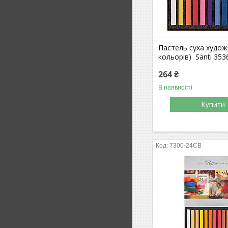
Пастель суха худож
кольорів) Santi 353
264 ₴
В наявності
Купити
7300-24CB