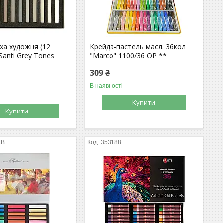
ха художня (12
Крейда-пастель масл. 36кол
Santi Grey Tones
"Marco" 1100/36 OP **
309 ₴
В наявності
Купити
Купити
CB
353188