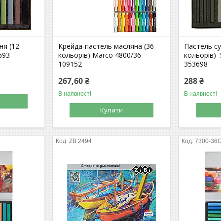
ня (12
Крейда-пастель масляна (36
Пастель су
693
кольорів) Marco 4800/36
кольорів) 
109152
353698
267,60 ₴
288 ₴
В наявності
В наявності
Купити
ZB.2494
7300-36