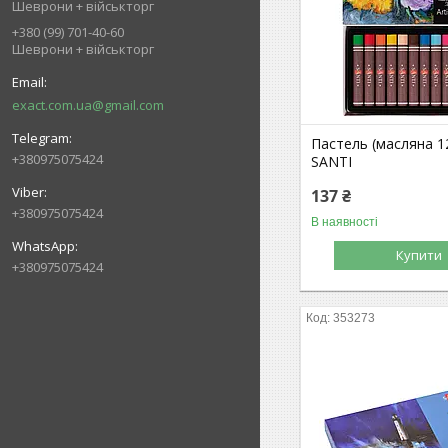
Шеврони + військторг
+380 (99) 701-40-60
Шеврони + військторг
exact.com.ua@gmail.com
Пастель (масляна 1
+380975075424
SANTI
137 ₴
+380975075424
В наявності
Купити
+380975075424
353273