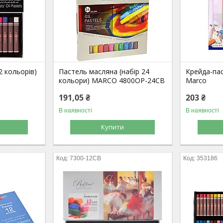
2 кольорів)
Пастель масляна (набір 24
Крейда-пас
кольори) MARCO 4800OP-24СВ
Marco
191,05 ₴
203 ₴
В наявності
В наявності
Купити
7300-12CB
353186