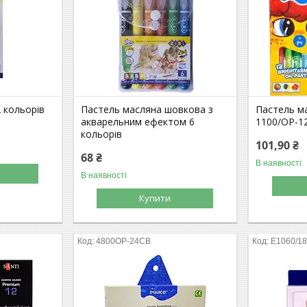
 кольорів
Пастель масляна шовкова з
Пастель ма
акварельним ефектом 6
1100/ОР-
кольорів
101,90 ₴
68 ₴
В наявності
В наявності
Купити
4800OP-24CB
Е1060/1