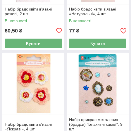
Набір брадс квіти в'язані
Набір брадс квіти в'язані
рожеві, 2 шт
«Натуральні», 4 шт
В наявності
В наявності
60,50
77
₴
₴
Купити
Купити
Набір прикрас металевих
Набір брадс квіти в'язані
(брадси) "Блакитні камеї", 9
«Яскраві», 4 шт
шт