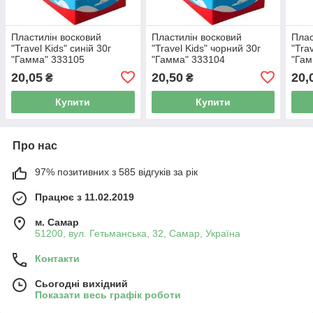
Пластилін восковий
Пластилін восковий
Плас
"Travel Kids" синій 30г
"Travel Kids" чорний 30г
"Tra
"Гамма" 333105
"Гамма" 333104
"Гам
20,05
20,50
20,
₴
₴
Купити
Купити
Про нас
97% позитивних з 585 відгуків за рік
Працює з 11.02.2019
м. Самар
51200, вул. Гетьманська, 32, Самар, Україна
Контакти
Сьогодні вихідний
Показати весь графік роботи