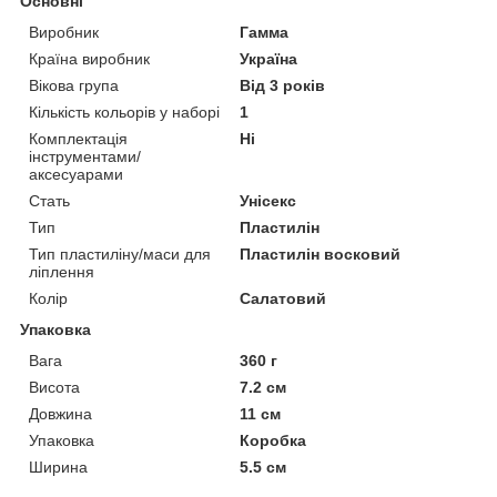
Основні
Виробник
Гамма
Країна виробник
Україна
Вікова група
Від 3 років
Кількість кольорів у наборі
1
Комплектація
Ні
інструментами/
аксесуарами
Стать
Унісекс
Тип
Пластилін
Тип пластиліну/маси для
Пластилін восковий
ліплення
Колір
Салатовий
Упаковка
Вага
360 г
Висота
7.2 см
Довжина
11 см
Упаковка
Коробка
Ширина
5.5 см