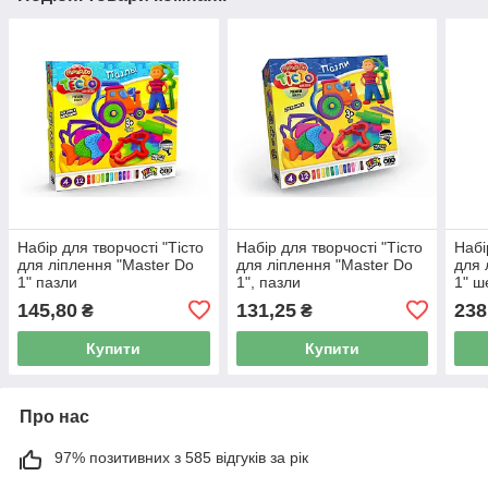
Набір для творчості "Тісто
Набір для творчості "Тісто
Набі
для ліплення "Master Do
для ліплення "Master Do
для 
1" пазли
1", пазли
1" ш
145,80
131,25
238
₴
₴
Купити
Купити
Про нас
97% позитивних з 585 відгуків за рік