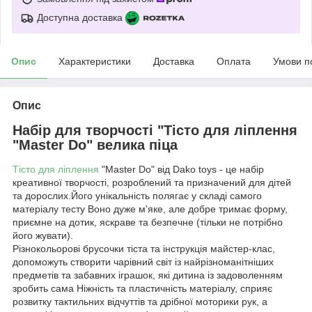
Доступна доставка
Опис
Характеристики
Доставка
Оплата
Умови п
Опис
Набір для творчості "Тісто для ліплення
"Master Do" велика піца
Тісто для ліплення
"Master Do" від Dako toys - це набір
креативної творчості, розроблений та призначений для дітей
та дорослих.Його унікальність полягає у складі самого
матеріалу тесту Воно дуже м'яке, але добре тримає форму,
приємне на дотик, яскраве та безпечне (тільки не потрібно
його жувати).
Різнокольорові брусочки тіста та інструкція майстер-клас,
допоможуть створити чарівний світ із найрізноманітніших
предметів та забавних іграшок, які дитина із задоволенням
зробить сама Ніжність та пластичність матеріалу, сприяє
розвитку тактильних відчуттів та дрібної моторики рук, а