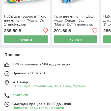
Набір для творчості "Тісто
Тісто для ліплення Шеф-
Набі
для ліплення "Master Do
кухар. Сендвіч-бар
для 
1" шеф-кухар
"Master Do" (українська,
1" ш
аксесуари, коробка
238,50
201,60
286
₴
₴
26х19х7)
Купити
Купити
Про нас
97% позитивних з 584 відгуків за рік
Працює з 11.02.2019
м. Самар
51200, вул. Гетьманська, 32, Самар, Україна
Контакти
Сьогодні працює з 10:00 до 19:00
Показати весь графік роботи