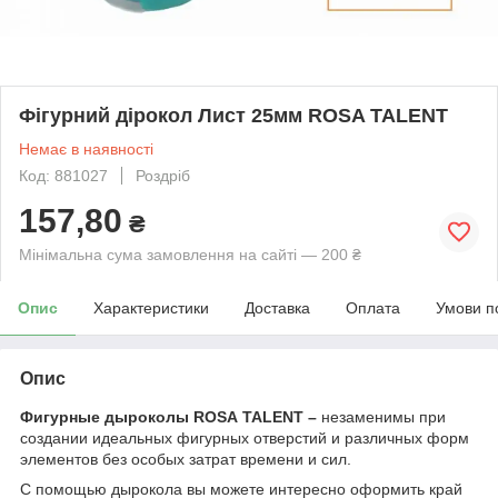
Фігурний дірокол Лист 25мм ROSA TALENT
Немає в наявності
Код: 881027
Роздріб
157,80
₴
Мінімальна сума замовлення на сайті — 200 ₴
Опис
Характеристики
Доставка
Оплата
Умови п
Опис
Фигурные дыроколы ROSA
TALENT
–
незаменимы при
создании идеальных фигурных отверстий и различных форм
элементов без особых затрат времени и сил.
С помощью дырокола вы можете интересно оформить край