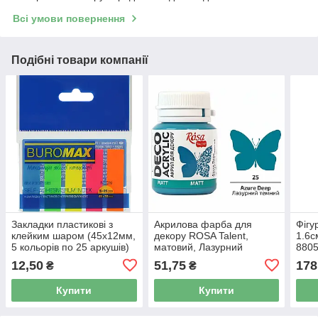
Всі умови повернення
Подібні товари компанії
Закладки пластикові з
Акрилова фарба для
Фігу
клейким шаром (45x12мм,
декору ROSA Talent,
1.6
5 кольорів по 25 аркушів)
матовий, Лазурний
880
Buromax Neon BM.2302-
темний №25, 20мл —
12,50
51,75
178
₴
₴
98
акрил для декупажу та
хобі, 20025
Купити
Купити