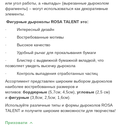
или угол работы, а «выпады» (вырезанные дыроколом
фрагменты) – могут использоваться как декоративные
элементы.
Фигурные дыроколы ROSA
TALENT
это:
· Интересный дизайн
· Востребованные мотивы
· Высокое качество
· Удобный рычаг для прокалывания бумаги
· Блистер с выдвижной бумажной вкладкой, что
позволяет увидеть высечку дырокола
· Контроль выпадения отработанных частиц
Ассортимент представлен широким выбором дыроколов
наиболее востребованных размеров и
мотивов:
бордюрные
(5,7см; 4,5см),
угловые
(2,5 см)
и
фигурные
(3,8см; 2,5см; 1,6см).
Используйте различные типы и формы дыроколов ROSA
TALENT и получите широкие возможности для творчества!
Приховати