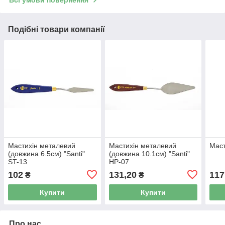
Всі умови повернення
Подібні товари компанії
Мастихін металевий
Мастихін металевий
Маст
(довжина 6.5см) "Santi"
(довжина 10.1см) "Santi"
ST-13
HP-07
102
131,20
117
₴
₴
Купити
Купити
Про нас