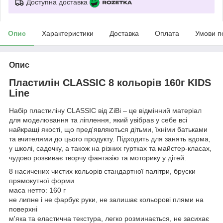
Доступна доставка
Опис
Характеристики
Доставка
Оплата
Умови п
Опис
Пластилін CLASSIC 8 кольорів 160г KIDS
Line
Набір пластиліну CLASSIC від ZiBi – це відмінний матеріал
для моделювання та ліплення, який увібрав у себе всі
найкращі якості, що пред'являються дітьми, їхніми батьками
та вчителями до цього продукту. Підходить для занять вдома,
у школі, садочку, а також на різних гуртках та майстер-класах,
чудово розвиває творчу фантазію та моторику у дітей.
8 насичених чистих кольорів стандартної палітри, бруски
прямокутної форми
маса нетто: 160 г
не липне і не фарбує руки, не залишає кольорові плями на
поверхні
м'яка та еластична текстура, легко розминається, не засихає