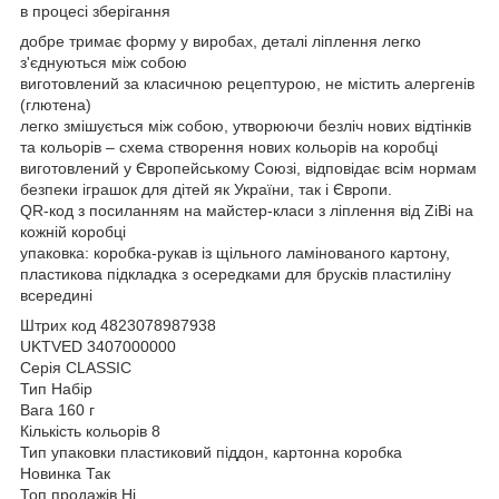
в процесі зберігання
добре тримає форму у виробах, деталі ліплення легко
з'єднуються між собою
виготовлений за класичною рецептурою, не містить алергенів
(глютена)
легко змішується між собою, утворюючи безліч нових відтінків
та кольорів – схема створення нових кольорів на коробці
виготовлений у Європейському Союзі, відповідає всім нормам
безпеки іграшок для дітей як України, так і Європи.
QR-код з посиланням на майстер-класи з ліплення від ZiBi на
кожній коробці
упаковка: коробка-рукав із щільного ламінованого картону,
пластикова підкладка з осередками для брусків пластиліну
всередині
Штрих код 4823078987938
UKTVED 3407000000
Серія CLASSIC
Тип Набір
Вага 160 г
Кількість кольорів 8
Тип упаковки пластиковий піддон, картонна коробка
Новинка Так
Топ продажів Ні