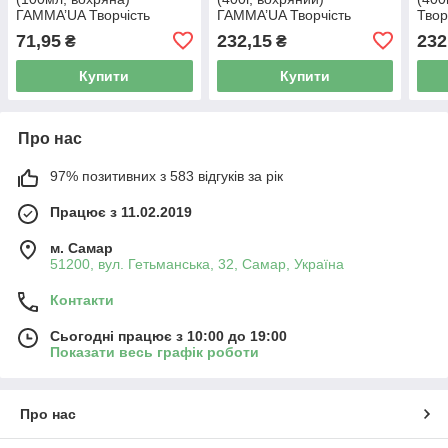
ГАММА’UA Творчість
ГАММА’UA Творчість
Твор
402222
401303
71,95
232,15
232
₴
₴
Купити
Купити
Про нас
97% позитивних з 583 відгуків за рік
Працює з 11.02.2019
м. Самар
51200, вул. Гетьманська, 32, Самар, Україна
Контакти
Сьогодні працює з 10:00 до 19:00
Показати весь графік роботи
Про нас