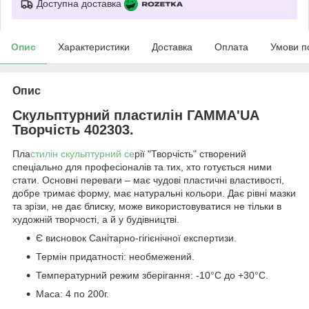
Доступна доставка
Опис
Характеристики
Доставка
Оплата
Умови п
Опис
Скульптурний пластилін ГАММА'UA
Творчість 402303.
Пла
стилін скульптурний се
рії "Творчість" створений
спеціально для професіоналів та тих, хто готується ними
стати. Основні переваги – має чудові пластичні властивості,
добре тримає форму, має натуральні кольори. Дає рівні мазки
та зрізи, не дає блиску, може використовуватися не тільки в
художній творчості, а й у будівництві.
Є висновок Санітарно-гігієнічної експертизи.
Термін придатності: необмежений.
Температурний режим зберігання: -10°С до +30°С.
Маса: 4 по 200г.