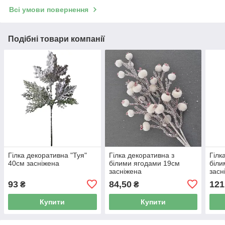
Всі умови повернення
Подібні товари компанії
Гілка декоративна "Туя"
Гілка декоративна з
Гілк
40см засніжена
білими ягодами 19см
біли
засніжена
засн
93
84,50
121
₴
₴
Купити
Купити