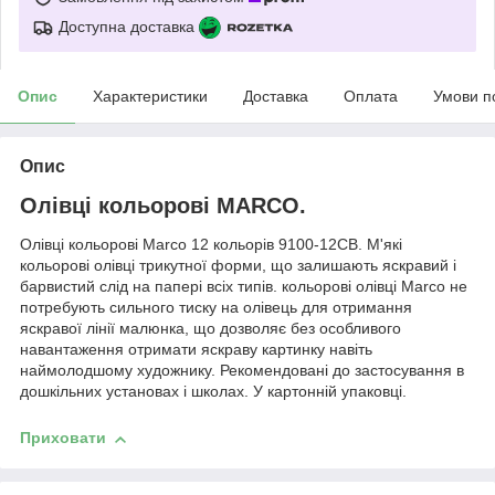
Доступна доставка
Опис
Характеристики
Доставка
Оплата
Умови п
Опис
Олівці кольорові MARCO.
Олівці кольорові Marco 12 кольорів 9100-12CB. М'які
кольорові олівці трикутної форми, що залишають яскравий і
барвистий слід на папері всіх типів. кольорові олівці Marco не
потребують сильного тиску на олівець для отримання
яскравої лінії малюнка, що дозволяє без особливого
навантаження отримати яскраву картинку навіть
наймолодшому художнику. Рекомендовані до застосування в
дошкільних установах і школах. У картонній упаковці.
Приховати