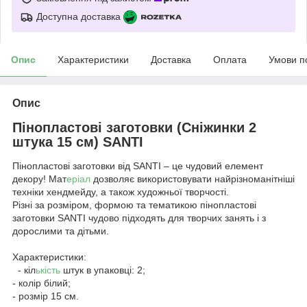
Доступна доставка
Опис
Характеристики
Доставка
Оплата
Умови п
Опис
Пінопластові заготовки (Сніжинки 2
штука 15 см) SANTI
Пінопластові заготовки від SANTI – це чудовий елемент
декору! Мат
еріал
дозволяє використовувати найрізноманітніші
техніки хендмейду, а також художньої творчості.
Різні за розміром, формою та тематикою пінопластові
заготовки SANTI чудово підходять для творчих занять і з
дорослими та дітьми.
Характеристики:
- кіл
ькість
штук в упаковці: 2;
- колір білий;
- розмір 15 см.