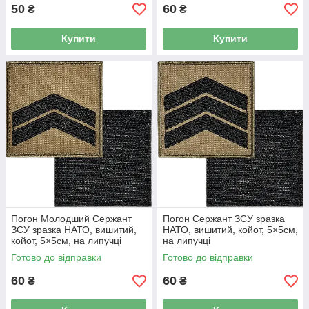
50
60
₴
₴
Купити
Купити
Погон Молодший Сержант
Погон Сержант ЗСУ зразка
ЗСУ зразка НАТО, вишитий,
НАТО, вишитий, койот, 5×5см,
койот, 5×5см, на липучці
на липучці
Готово до відправки
Готово до відправки
60
60
₴
₴