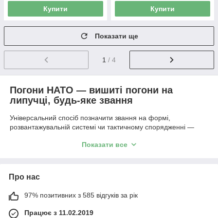
Купити
Купити
Показати ще
1
/ 4
Погони НАТО — вишиті погони на
липучці, будь-яке звання
Універсальний спосіб позначити звання на формі,
розвантажувальній системі чи тактичному спорядженні —
компактна нашивка на липучці розміром 5×5см. Завдяки
Показати все
кріпленню Velcro погон легко зняти й замінити самостійно,
без пошиття чи звернення до майстерні — актуально при
підвищенні звання або переході в інший підрозділ.
Про нас
В асортименті — 15 звань, від рядового складу до старших
офіцерів: Солдат, Старший Солдат, Молодший Сержант,
97% позитивних з 585 відгуків за рік
Сержант, Старший Сержант, Головний Сержант, Штаб-
Сержант, Майстер-Сержант, Молодший Лейтенант,
Працює з 11.02.2019
Лейтенант, Старший Лейтенант, Капітан, Майор,