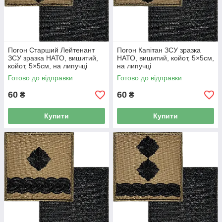
Погон Старший Лейтенант
Погон Капітан ЗСУ зразка
ЗСУ зразка НАТО, вишитий,
НАТО, вишитий, койот, 5×5см,
койот, 5×5см, на липучці
на липучці
Готово до відправки
Готово до відправки
60
60
₴
₴
Купити
Купити