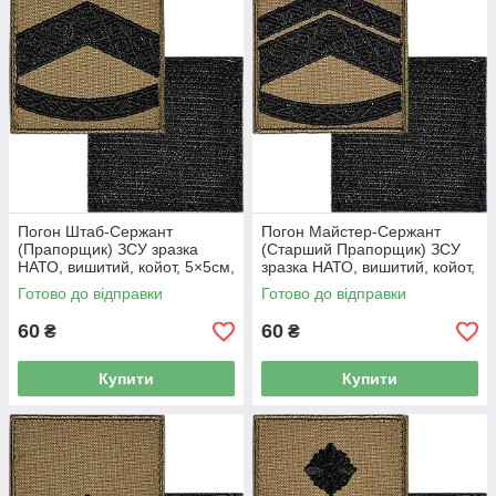
Погон Штаб-Сержант
Погон Майстер-Сержант
(Прапорщик) ЗСУ зразка
(Старший Прапорщик) ЗСУ
НАТО, вишитий, койот, 5×5см,
зразка НАТО, вишитий, койот,
на липучці
5×5см, на липучці
Готово до відправки
Готово до відправки
60
60
₴
₴
Купити
Купити