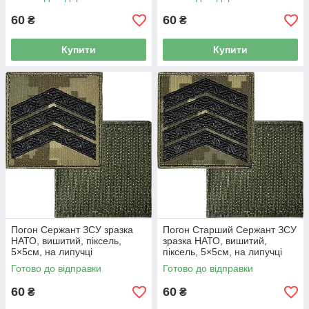
60
60
₴
₴
Купити
Купити
Погон Сержант ЗСУ зразка
Погон Старший Сержант ЗСУ
НАТО, вишитий, піксель,
зразка НАТО, вишитий,
5×5см, на липучці
піксель, 5×5см, на липучці
Готово до відправки
Готово до відправки
60
60
₴
₴