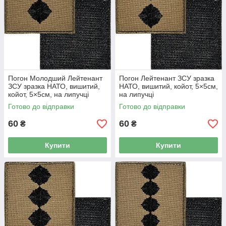
Погон Молодший Лейтенант
Погон Лейтенант ЗСУ зразка
ЗСУ зразка НАТО, вишитий,
НАТО, вишитий, койот, 5×5см,
койот, 5×5см, на липучці
на липучці
Готово до відправки
Готово до відправки
60
60
₴
₴
Купити
Купити