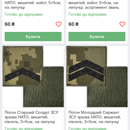
НАТО, вишитий, койот, 5×5см,
вишитий, койот, 5×5см, на
на липучці
липучці, асортимент звань
Готово до відправки
Готово до відправки
60
60
₴
₴
Купити
Купити
Погон Старший Солдат ЗСУ
Погон Молодший Сержант
зразка НАТО, вишитий,
ЗСУ зразка НАТО, вишитий,
піксель, 5×5см, на липучці
піксель, 5×5см, на липучці
Готово до відправки
Готово до відправки