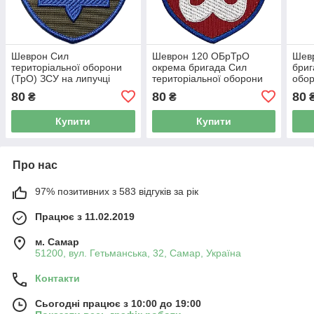
Шеврон Сил
Шеврон 120 ОБрТрО
Шевр
територіальної оборони
окрема бригада Сил
бриг
(ТрО) ЗСУ на липучці
територіальної оборони
обор
(олива)
ЗСУ на липучці
липу
80
80
80
₴
₴
Купити
Купити
Про нас
97% позитивних з 583 відгуків за рік
Працює з 11.02.2019
м. Самар
51200, вул. Гетьманська, 32, Самар, Україна
Контакти
Сьогодні працює з 10:00 до 19:00