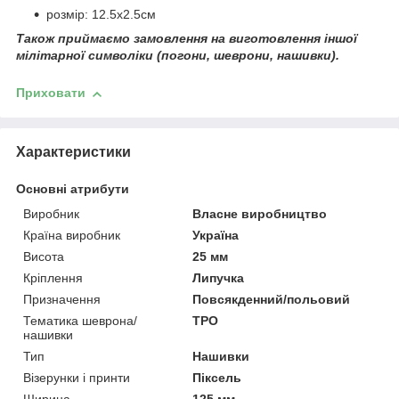
розмір: 12.5х2.5см
Також приймаємо замовлення на виготовлення іншої
мілітарної символіки (погони, шеврони, нашивки).
Приховати
Характеристики
Основні атрибути
Виробник
Власне виробництво
Країна виробник
Україна
Висота
25 мм
Кріплення
Липучка
Призначення
Повсякденний/польовий
Тематика шеврона/
ТРО
нашивки
Тип
Нашивки
Візерунки і принти
Піксель
Ширина
125 мм