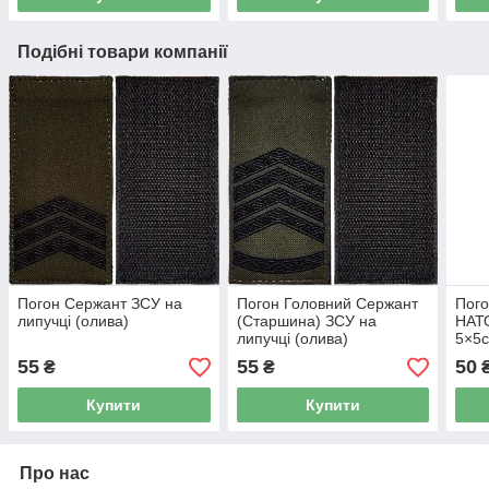
Подібні товари компанії
Погон Сержант ЗСУ на
Погон Головний Сержант
Пого
липучці (олива)
(Старшина) ЗСУ на
НАТО
липучці (олива)
5×5с
55
55
50
₴
₴
Купити
Купити
Про нас