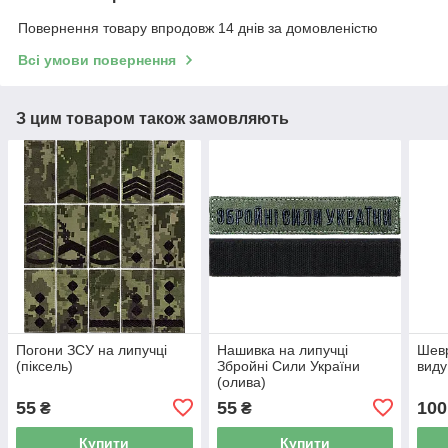
Повернення товару впродовж 14 днів за домовленістю
Всі умови повернення
З цим товаром також замовляють
Погони ЗСУ на липучці
Нашивка на липучці
Шевр
(піксель)
Збройні Сили України
виду
(олива)
55
55
100
₴
₴
Купити
Купити