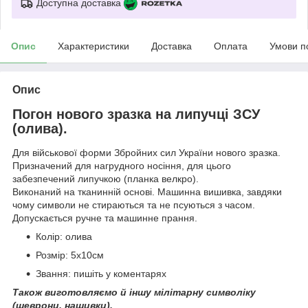
Доступна доставка
Опис
Характеристики
Доставка
Оплата
Умови п
Опис
Погон нового зразка на липучці ЗСУ
(олива).
Для військової форми Збройних сил України нового зразка.
Призначений для нагрудного носіння, для цього
забезпечений липучкою (планка велкро).
Виконаний на тканинній основі. Машинна вишивка, завдяки
чому символи не стираються та не псуються з часом.
Допускається ручне та машинне прання.
Колір: олива
Розмір: 5х10см
Звання: пишіть у коментарях
Також виготовляємо й іншу мілітарну символіку
(шеврони, нашивки).