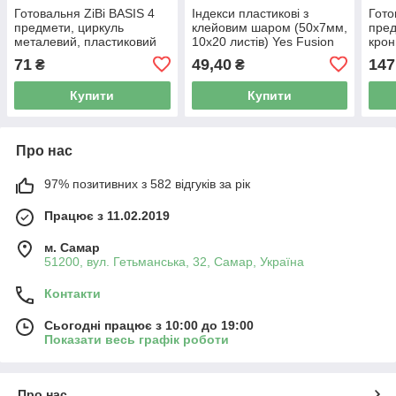
Готовальня ZiBi BASIS 4
Індекси пластикові з
Гото
предмети, циркуль
клейовим шаром (50х7мм,
пред
металевий, пластиковий
10х20 листів) Yes Fusion
крон
футляр, асортимент квітів,
170421
футл
71
49,40
147
₴
₴
120 мм, ZB.5303BS
коль
ZB.
Купити
Купити
Про нас
97% позитивних з 582 відгуків за рік
Працює з 11.02.2019
м. Самар
51200, вул. Гетьманська, 32, Самар, Україна
Контакти
Сьогодні працює з 10:00 до 19:00
Показати весь графік роботи
Про нас