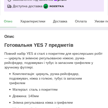
Доступна доставка
Опис
Характеристики
Доставка
Оплата
Умови п
Опис
Готовальня YES 7 предметів
Повний набір YES зі сталі з покриттям для креслярських робіт
— циркуль зі знімною регульованою ніжкою, ручка-
рейсфедер, подовжувач і тубус із запасним грифелем у
зручному футлярі.
Комплектація: циркуль, ручка-рейсфедер,
подовжувач, ніжка з голкою, тубус із запасним
грифелем
Матеріал: сталь з покриттям
Довжина: 140мм
Знімна регульована ніжка з грифелем