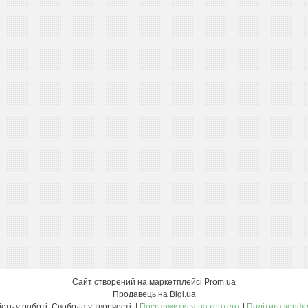
Сайт створений на маркетплейсі
Prom.ua
Продавець на Bigl.ua
Exact. Точність у роботі. Свобода у творчості. |
Поскаржитися на контент
|
Політика конфі