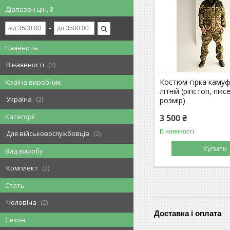
Діапазон цін, ₴
Наявність
В наявності
2
Костюм-гірка каму
Країна виробник
літній (ріпстоп, пікс
Україна
2
розмір)
Категорії
3 500 ₴
В наявності
Для військовослужбовців
2
Купити
Вид виробу
Комплект
2
Стать
Чоловіча
2
Доставка і оплата
Сезон