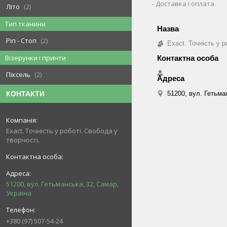
Доставка і оплата
Літо
2
Тип тканини
Ріп - Стоп
2
Exact. Точність у р
Візерунки і принти
Піксель
2
51200, вул. Гетьма
КОНТАКТИ
Exact. Точність у роботі. Свобода у
творчості.
51200, вул. Гетьманська, 32, Самар,
Україна
+380 (97) 507-54-24