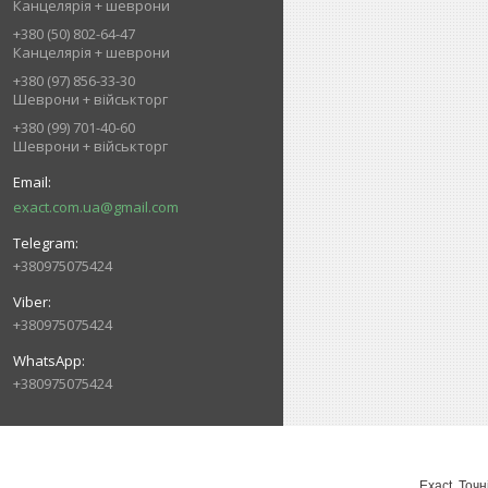
Канцелярія + шеврони
+380 (50) 802-64-47
Канцелярія + шеврони
+380 (97) 856-33-30
Шеврони + військторг
+380 (99) 701-40-60
Шеврони + військторг
exact.com.ua@gmail.com
+380975075424
+380975075424
+380975075424