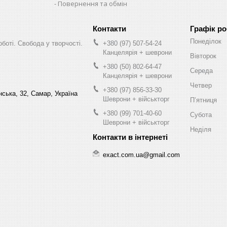
Повернення та обмін
Графік р
Понеділок
оботі. Свобода у творчості.
+380 (97) 507-54-24
Канцелярія + шеврони
Вівторок
+380 (50) 802-64-47
Середа
Канцелярія + шеврони
Четвер
+380 (97) 856-33-30
нська, 32, Самар, Україна
Шеврони + військторг
Пʼятниця
+380 (99) 701-40-60
Субота
Шеврони + військторг
Неділя
exact.com.ua@gmail.com