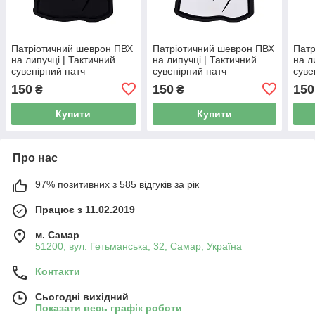
Патріотичний шеврон ПВХ
Патріотичний шеврон ПВХ
Патр
на липучці | Тактичний
на липучці | Тактичний
на л
сувенірний патч
сувенірний патч
суве
"Вишиванка (чорна)"
"Вишиванка (біла)"
150
150
150
₴
₴
Купити
Купити
Про нас
97% позитивних з 585 відгуків за рік
Працює з 11.02.2019
м. Самар
51200, вул. Гетьманська, 32, Самар, Україна
Контакти
Сьогодні вихідний
Показати весь графік роботи