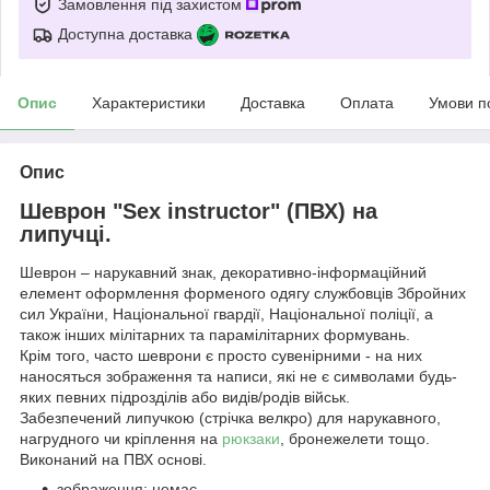
Замовлення під захистом
Доступна доставка
Опис
Характеристики
Доставка
Оплата
Умови п
Опис
Шеврон "Sex instructor" (ПВХ) на
липучці.
Шеврон – нарукавний знак, декоративно-інформаційний
елемент оформлення форменого одягу службовців Збройних
сил України, Національної гвардії, Національної поліції, а
також інших мілітарних та парамілітарних формувань.
Крім того, часто шеврони є просто сувенірними - на них
наносяться зображення та написи, які не є символами будь-
яких певних підрозділів або видів/родів військ.
Забезпечений липучкою (стрічка велкро) для нарукавного,
нагрудного чи кріплення на
рюкзаки
, бронежелети тощо.
Виконаний на ПВХ основі.
зображення: немає