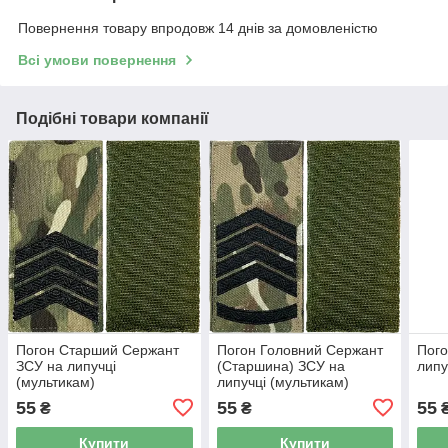
Повернення товару впродовж 14 днів за домовленістю
Всі умови повернення
Подібні товари компанії
Погон Старший Сержант
Погон Головний Сержант
Пого
ЗСУ на липучці
(Старшина) ЗСУ на
липу
(мультикам)
липучці (мультикам)
55
55
55
₴
₴
Купити
Купити