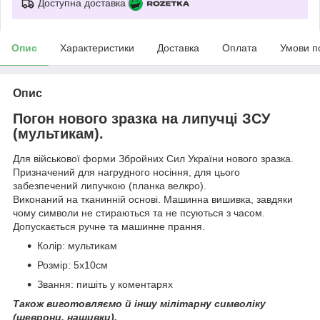
Доступна доставка
Опис
Характеристики
Доставка
Оплата
Умови п
Опис
Погон нового зразка на липучці ЗСУ
(мультикам).
Для військової форми Збройних Сил України нового зразка.
Призначений для нагрудного носіння, для цього
забезпечений липучкою (планка велкро).
Виконаний на тканинній основі. Машинна вишивка, завдяки
чому символи не стираються та не псуються з часом.
Допускається ручне та машинне прання.
Колір: мультикам
Розмір: 5х10см
Звання: пишіть у коментарях
Також виготовляємо й іншу мілітарну символіку
(шеврони, нашивки).