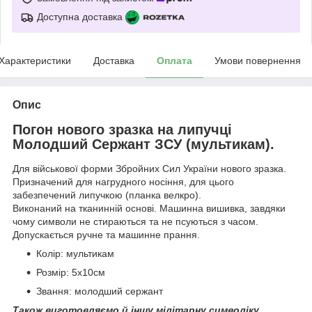
Доступна доставка
Характеристики
Доставка
Оплата
Умови повернення
Опис
Погон нового зразка на липучці
Молодший Сержант ЗСУ (мультикам).
Для військової форми Збройних Сил України нового зразка.
Призначений для нагрудного носіння, для цього
забезпечений липучкою (планка велкро).
Виконаний на тканинній основі. Машинна вишивка, завдяки
чому символи не стираються та не псуються з часом.
Допускається ручне та машинне прання.
Колір: мультикам
Розмір: 5х10см
Звання: молодший сержант
Також виготовляємо й іншу мілітарну символіку