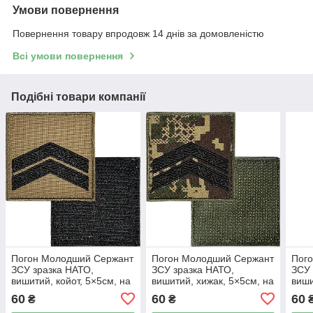
Умови повернення
Повернення товару впродовж 14 днів за домовленістю
Всі умови повернення
Подібні товари компанії
Погон Молодший Сержант
Погон Молодший Сержант
Пог
ЗСУ зразка НАТО,
ЗСУ зразка НАТО,
ЗСУ 
вишитий, койот, 5×5см, на
вишитий, хижак, 5×5см, на
виши
липучці
липучці
липу
60
60
60
₴
₴