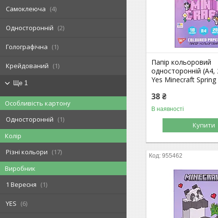
Самоклеюча
4
Односторонній
2
Голографічна
1
Папір кольоровий
Крейдований
1
односторонній (А4, 
Yes Minecraft Spring
Ще 1
38 ₴
Особливість картону
В наявності
Односторонній
1
Купити
Колір
Різні кольори
17
955462
Виробник
1 Вересня
1
YES
6