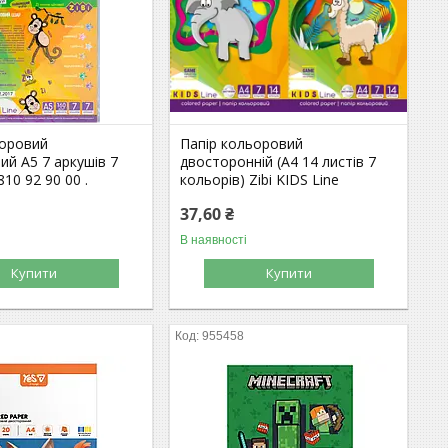
ьоровий
Папір кольоровий
й А5 7 аркушів 7
двосторонній (А4 14 листів 7
810 92 90 00 .
кольорів) Zibi KIDS Line
37,60 ₴
В наявності
Купити
Купити
955458