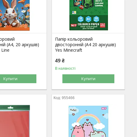
ьоровий
Папір кольоровий
ій (А4, 20 аркушів)
двосторонній (А4 20 аркушів)
 Line
Yes Minecraft
49 ₴
В наявності
Купити
Купити
955466