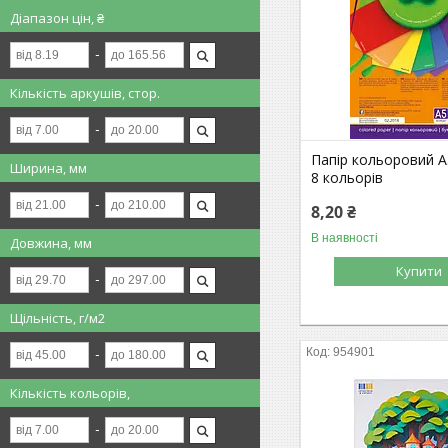
Діапазон цін, ₴
Кількість аркушів, стор.
Папір кольоровий А
Ширина, мм
8 кольорів
8,20 ₴
В наявності
Довжина, мм
Купити
Щільність, г/м2
954901
Кількість кольорів,