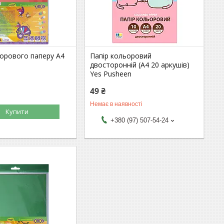
ьорового паперу А4
Папір кольоровий
двосторонній (А4 20 аркушів)
Yes Pusheen
49 ₴
Немає в наявності
Купити
+380 (97) 507-54-24