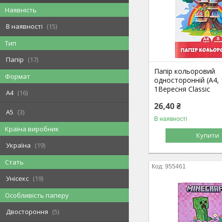
Наявність
В наявності
15
Тип
Папір
17
Папір кольоровий
Формат
односторонній (А4, 
1Вересня Classic
A4
16
26,40 ₴
A5
3
В наявності
Країна виробник
Купити
Україна
19
Стать
955461
Унісекс
19
Особливість паперу
Двостороння
5