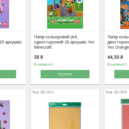
Папір кольоровий (А4,
Папір кол
20 аркушів)
односторонній 20 аркушів) Yes
двосторонн
Minecraft
Yes Orange
38 ₴
44,50 ₴
В наявності
В наявності
Купити
ZB.1913
ZB.1925