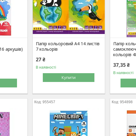
Папір кольоровий А4 14 листів
Папір кол
16 аркушів)
7 кольорів
самоклеючи
кольорів 4
27 ₴
37,35 ₴
В наявності
В наявності
Купити
955457
954898