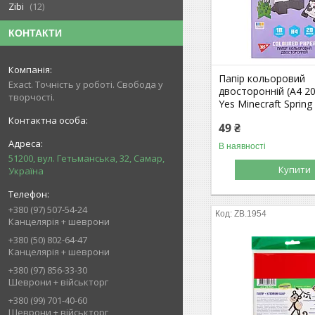
Zibi
12
КОНТАКТИ
Папір кольоровий
Exact. Точність у роботі. Свобода у
двосторонній (А4 20
творчості.
Yes Minecraft Spring
49 ₴
В наявності
51200, вул. Гетьманська, 32, Самар,
Купити
Україна
+380 (97) 507-54-24
ZB.1954
Канцелярія + шеврони
+380 (50) 802-64-47
Канцелярія + шеврони
+380 (97) 856-33-30
Шеврони + військторг
+380 (99) 701-40-60
Шеврони + військторг