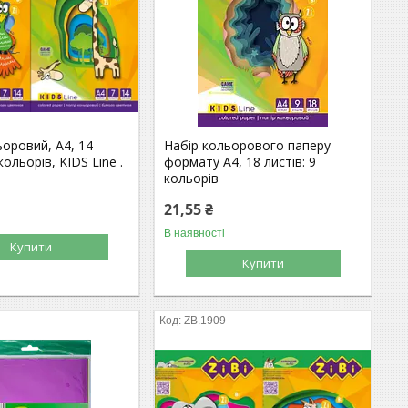
ьоровий, А4, 14
Набір кольорового паперу
кольорів, KIDS Line .
формату А4, 18 листів: 9
кольорів
21,55 ₴
В наявності
Купити
Купити
ZB.1909