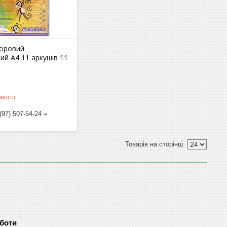
ьоровий
й А4 11 аркушів 11
ності
(97) 507-54-24
оботи