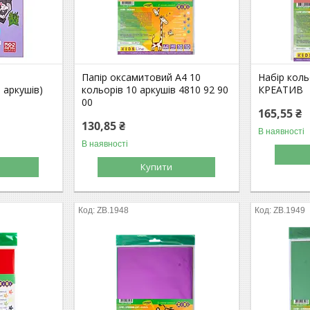
Папір оксамитовий А4 10
Набір кол
 аркушів)
кольорів 10 аркушів 4810 92 90
КРЕАТИВ
00
165,55 ₴
130,85 ₴
В наявності
В наявності
Купити
ZB.1948
ZB.1949