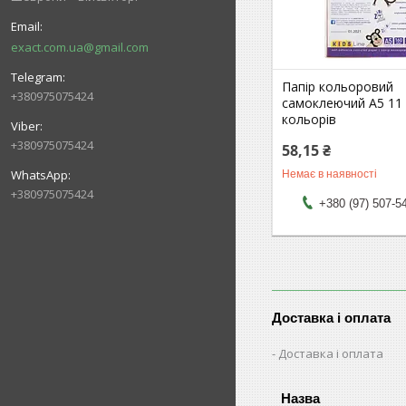
exact.com.ua@gmail.com
Папір кольоровий
+380975075424
самоклеючий А5 11 
кольорів
+380975075424
58,15 ₴
Немає в наявності
+380975075424
+380 (97) 507-5
Доставка і оплата
Доставка і оплата