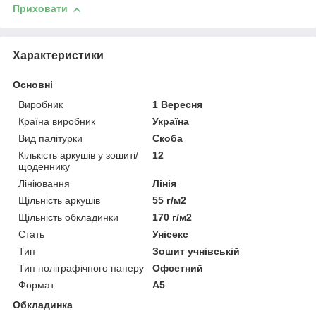
Приховати
Характеристики
Основні
Виробник
1 Вересня
Країна виробник
Україна
Вид палітурки
Скоба
Кількість аркушів у зошиті/
12
щоденнику
Лініювання
Лінія
Щільність аркушів
55 г/м2
Щільність обкладинки
170 г/м2
Стать
Унісекс
Тип
Зошит учнівській
Тип поліграфічного паперу
Офсетний
Формат
A5
Обкладинка