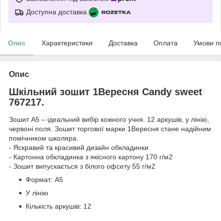
Доступна доставка
Опис
Характеристики
Доставка
Оплата
Умови п
Опис
Шкільний зошит 1Вересня Candy sweet
767217.
Зошит А5 – ідеальний вибір кожного учня. 12 аркушів, у лінію,
червоні поля. Зошит торгової марки 1Вересня стане надійним
помічником школяра.
- Яскравий та красивий дизайн обкладинки
- Картонна обкладинка з якісного картону 170 г/м2
- Зошит випускається з білого офсету 55 г/м2
Формат: А5
У лінію
Кількість аркушів: 12