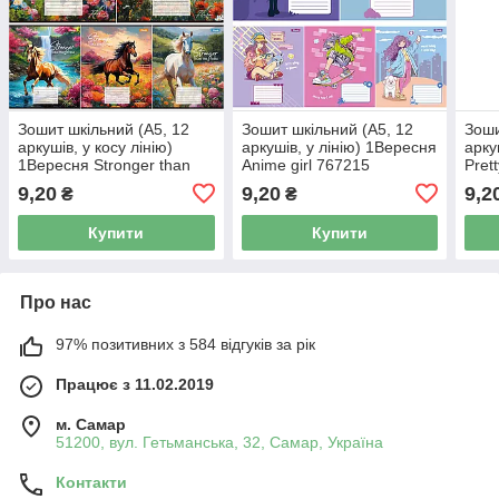
Зошит шкільний (А5, 12
Зошит шкільний (А5, 12
Зоши
аркушів, у косу лінію)
аркушів, у лінію) 1Вересня
арку
1Вересня Stronger than
Anime girl 767215
Pret
the storm 767207
9,20
9,20
9,2
₴
₴
Купити
Купити
Про нас
97% позитивних з 584 відгуків за рік
Працює з 11.02.2019
м. Самар
51200, вул. Гетьманська, 32, Самар, Україна
Контакти