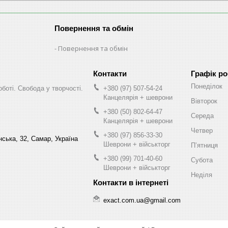
Повернення та обмін
Повернення та обмін
Графік р
Понеділок
оботі. Свобода у творчості.
+380 (97) 507-54-24
Канцелярія + шеврони
Вівторок
+380 (50) 802-64-47
Середа
Канцелярія + шеврони
Четвер
+380 (97) 856-33-30
нська, 32, Самар, Україна
Шеврони + військторг
Пʼятниця
+380 (99) 701-40-60
Субота
Шеврони + військторг
Неділя
exact.com.ua@gmail.com