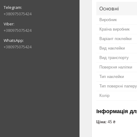
Основні
+380975075424
Виробник
Країна виробник
+380975075424
Варіант поклейки
+380975075424
Вид наклейки
Вид транспорту
Поверхня наліпки
Тип наклейки
Тип поверхні паперу
Колір
Інформація дл
Ціна:
45 ₴