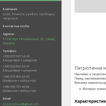
Exact. Точність у роботі. Свобода у
творчості.
51200, вул. Гетьманська, 32, Самар,
Україна
+380 (97) 507-54-24
Канцелярія + шеврони
+380 (50) 802-64-47
Патріотична н
Канцелярія + шеврони
Наклейки із патріоти
+380 (97) 856-33-30
Перед наклеюванням м
Шеврони + військторг
Виконані повнокольор
+380 (99) 701-40-60
Матеріал плівки
Шеврони + військторг
Характеристик
exact.com.ua@gmail.com